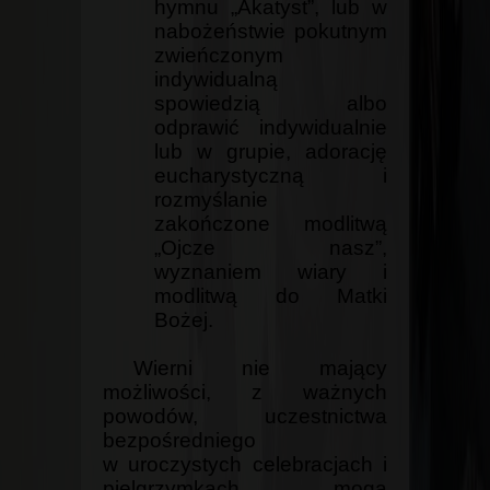
hymnu „Akatyst”, lub w
nabożeństwie pokutnym
zwieńczonym
indywidualną
spowiedzią albo
odprawić indywidualnie
lub w grupie, adorację
eucharystyczną i
rozmyślanie
zakończone modlitwą
„Ojcze nasz”,
wyznaniem wiary i
modlitwą do Matki
Bożej.
Wierni nie mający
możliwości, z ważnych
powodów, uczestnictwa
bezpośredniego
w uroczystych celebracjach i
pielgrzymkach, mogą