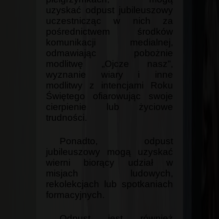
uzyskać odpust jubileuszowy
uczestnicząc w nich za
pośrednictwem środków
komunikacji medialnej,
odmawiając pobożnie
modlitwę „Ojcze nasz”,
wyznanie wiary i inne
modlitwy z intencjami Roku
Świętego ofiarowując swoje
cierpienie lub życiowe
trudności.
Ponadto, odpust
jubileuszowy mogą uzyskać
wierni biorący udział w
misjach ludowych,
rekolekcjach lub spotkaniach
formacyjnych.
Odpust jest również