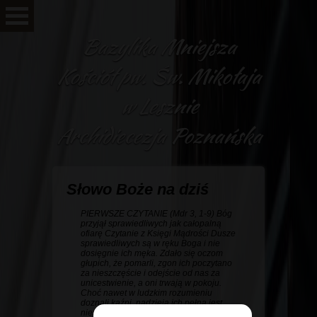
Bazylika Mniejsza
Kościół pw. Św. Mikołaja
w Lesznie
Archidiecezja Poznańska
Słowo Boże na dziś
PIERWSZE CZYTANIE (Mdr 3, 1-9) Bóg
przyjął sprawiedliwych jak całopalną
ofiarę Czytanie z Księgi Mądrości Dusze
sprawiedliwych są w ręku Boga i nie
dosięgnie ich męka. Zdało się oczom
głupich, że pomarli, zgon ich poczytano
za nieszczęście i odejście od nas za
unicestwienie, a oni trwają w pokoju.
Choć nawet w ludzkim rozumieniu
doznali kaźni, nadzieja ich pełna jest
nieśmiertelności. ...