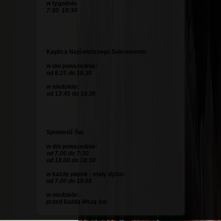
w tygodniu
7:30 18:30
Kaplica Najświętszego Sakramentu
w dni powszednie:
od 8.15 do 18.30
w niedziele:
od 13:45 do 18.30
Spowiedź Św.
w dni powszednie:
od 7.00 do 7:30
od 18.00 do 18:30
w każdy piątek - stały dyżur:
od 7.00 do 19.00
w niedziele:
przed każdą Mszą św.